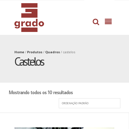
dissertation
professional
proofreading
help
service
with
by
book
pros
writing
Home
/
Produtos
/
Quadros
/
castelos
Castelos
Mostrando todos os 10 resultados