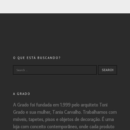
O QUE ESTÁ BUSCANDO?
A GRADO
A Grado foi fundada em 1.999 pelo arquiteto Toni
Grado e sua mulher, Tania Carvalho. Trabalhamos com
móveis, tapetes, pisos e objetos de decoração. É uma
loja com conceito contemporâneo, onde cada produto