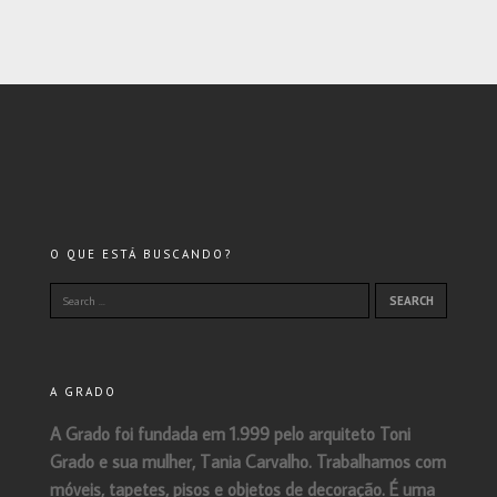
O QUE ESTÁ BUSCANDO?
A GRADO
A Grado foi fundada em 1.999 pelo arquiteto Toni
Grado e sua mulher, Tania Carvalho. Trabalhamos com
móveis, tapetes, pisos e objetos de decoração. É uma