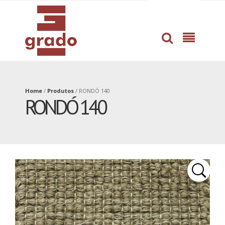
dissertation
professional
proofreading
help
service
with
by
book
pros
writing
Home
/
Produtos
/
RONDÓ 140
RONDÓ 140