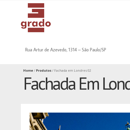
dissertation
professional
proofreading
help
service
with
by
book
pros
writing
Rua Artur de Azevedo, 1314 – São Paulo/SP
Home
/
Produtos
/
Fachada em Londres 02
Fachada Em Lond