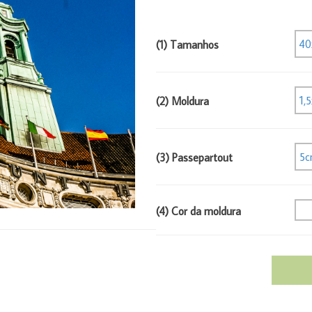
40
(1) Tamanhos
1,
(2) Moldura
5c
(3) Passepartout
(4) Cor da moldura