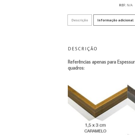
REF:
N/A
Descrição
Informação adicional
DESCRIÇÃO
Referências
apenas
para Espessur
quadros: