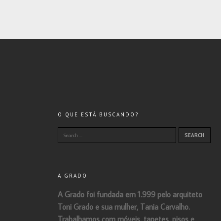
O QUE ESTÁ BUSCANDO?
A GRADO
A Grado foi fundada em 1.999 pelo arquiteto
Toni Grado e sua mulher, Tania Carvalho.
Trabalhamos com móveis, tapetes, pisos e