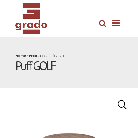
dissertation
professional
proofreading
help
service
with
by
book
pros
writing
Home
/
Produtos
/
puff GOLF
Puff GOLF