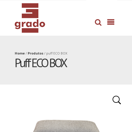
dissertation
professional
proofreading
help
service
with
by
book
pros
writing
Home
/
Produtos
/
puff ECO BOX
Puff ECO BOX