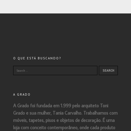
O QUE ESTÁ BUSCANDO?
A GRADO
A Grado foi fundada em 1.999 pelo arquiteto Toni
Grado e sua mulher, Tania Carvalho. Trabalhamos com
móveis, tapetes, pisos e objetos de decoração. É uma
loja com conceito contemporâneo, onde cada produto