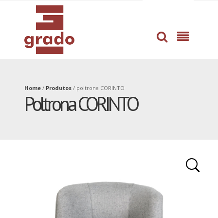
dissertation
professional
proofreading
help
service
with
by
book
pros
writing
Home
/
Produtos
/
poltrona CORINTO
Poltrona CORINTO