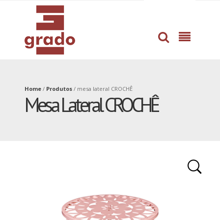
dissertation
professional
proofreading
help
service
with
by
book
pros
writing
Home
/
Produtos
/
mesa lateral CROCHÊ
Mesa Lateral CROCHÊ