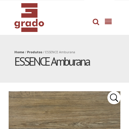
dissertation
professional
proofreading
help
service
with
by
book
pros
writing
Home
/
Produtos
/
ESSENCE Amburana
ESSENCE Amburana