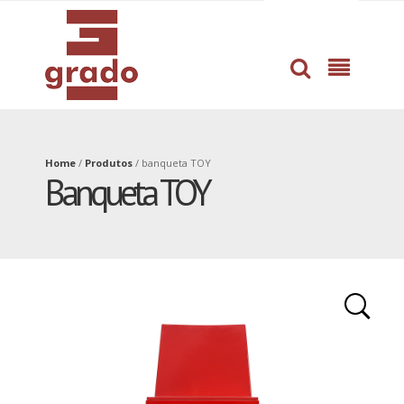
dissertation
professional
proofreading
help
service
with
by
book
pros
writing
Home
/
Produtos
/
banqueta TOY
Banqueta TOY