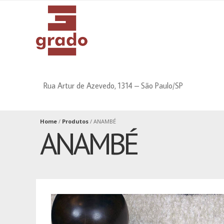
dissertation
professional
proofreading
help
service
with
by
book
pros
writing
Rua Artur de Azevedo, 1314 – São Paulo/SP
Home
/
Produtos
/
ANAMBÉ
ANAMBÉ