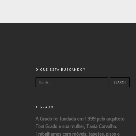
O QUE ESTÁ BUSCANDO?
A GRADO
A Grado foi fundada em 1.999 pelo arquiteto
Toni Grado e sua mulher, Tania Carvalho.
Trabalhamos com móveis, tapetes, pisos e